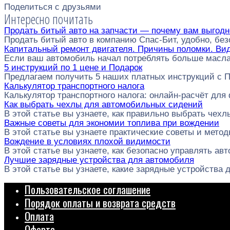
Поделиться с друзьями
Интересно почитать
Продать битый авто на запчасти — почему вам выгодн
Продать битый авто в компанию Спас-Бит, удобно, без
Капитальный ремонт двигателя. Причины поломки. Ви
Если ваш автомобиль начал потреблять больше масла
5 инструкций по 1 цене и Подарок
Предлагаем получить 5 наших платных инструкций с П
Калькулятор транспортного налога
Калькулятор транспортного налога: онлайн-расчёт дл
Как выбрать чехлы для автомобильных сидений
В этой статье вы узнаете, как правильно выбрать чех
Важные советы для экономии топлива при вождении
В этой статье вы узнаете практические советы и метод
Вождение в условиях плохой видимости
В этой статье вы узнаете, как безопасно управлять а
Лучшие зарядные устройства для автомобиля
В этой статье вы узнаете, какие зарядные устройства
Пользовательское соглашение
Порядок оплаты и возврата средств
Оплата
Оферта