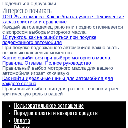
Поделиться с друзьями
Интересно почитать
ТОП 25 автомасел. Как выбрать лучшее. Технические
характеристики и сравнение
Каждый автовладелец рано или поздно сталкивается
с вопросом выбора моторного масла.
10 пунктов, как не ошибиться при покупке
подержанного автомобиля
При покупке подержанного автомобиля важно знать
несколько ключевых моментов
Как не ошибиться при выборе моторного масла.
Правила. Отзывы. Полное руководство
Правильный выбор моторного масла для вашего
автомобиля играет ключевую
Как найти идеальные шины для автомобиля для
каждого сезона
Правильный выбор шин для разных сезонов играет
критическую роль в вашей
Пользовательское соглашение
Порядок оплаты и возврата средств
Оплата
Оферта