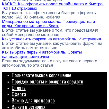
КАСКО. Как оформить полис онлайн легко и быстро.
ТОП 10 страховых
Вы узнаете, как эффективно и быстро оформить
полис КАСКО онлайн, избегая
Минеральное моторное масло. Преимущества и
виды. Как правильно выбрать
В этой статье вы узнаете о том, что представляет
собой минеральное моторное
Как установить фаркоп на автомобиль. Инструкция
В этой статье вы узнаете, как установить фаркоп на
автомобиль самостоятельно
Как выбрать первый автомобиль. Советы
начинающим водителям
Если вы задумываетесь о покупке своего первого
автомобиля, то эта статья
Пользовательское соглашение
Порядок оплаты и возврата средств
Оплата
Оферта
Важно для продавцов
Выкуп в регионах