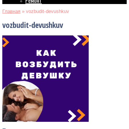
Ремонт
Главная
»
vozbudit-devushkuv
vozbudit-devushkuv